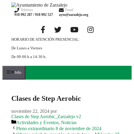
Saltar
al
Telefono
Email
918 992 287 / 918 992 527
ayto@zarzalejo.org
contenido
HORARIO DE ATENCIÓN PRESENCIAL:
De Lunes a Viernes
De 09:00 h a 14:30 h.
Info
Clases de Step Aerobic
noviembre 22, 2024
por
Clases de Step Aerobic_Zarzalejo v2
Categorías
Actividades y Eventos
,
Noticias
Pleno extraordinario 8 de noviembre de 2024