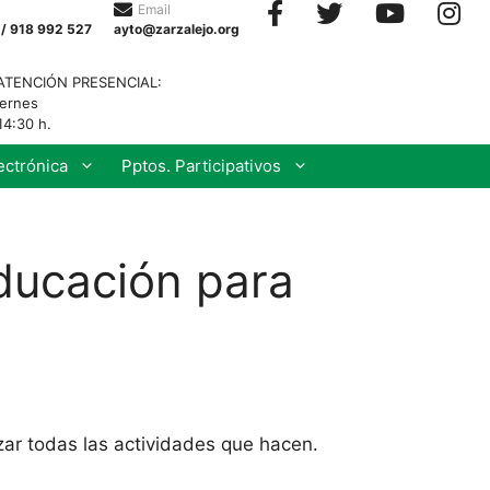
Email
 / 918 992 527
ayto@zarzalejo.org
ATENCIÓN PRESENCIAL:
iernes
14:30 h.
ectrónica
Pptos. Participativos
ducación para
ar todas las actividades que hacen.