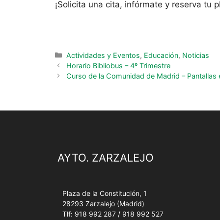
¡Solicita una cita, infórmate y reserva tu p
Actividades y Eventos
,
Educación
,
Noticias
Horario Bibliobus – 4º Trimestre
Curso de la Comunidad de Madrid – Pantallas e
AYTO. ZARZALEJO
Plaza de la Constitución, 1
28293 Zarzalejo (Madrid)
Tlf: 918 992 287 / 918 992 527