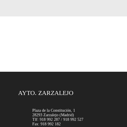
AYTO. ZARZALEJO
Plaza de la Constitución, 1
28293 Zarzalejo (Madrid)
Tlf: 918 992 287 / 918 992 527
Fax: 918 992 182