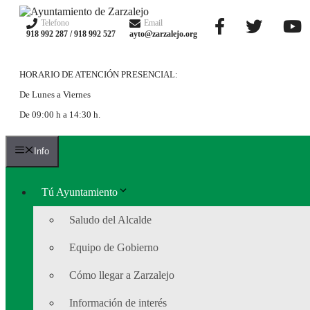
Saltar
al
Telefono
Email
918 992 287 / 918 992 527
ayto@zarzalejo.org
contenido
HORARIO DE ATENCIÓN PRESENCIAL:
De Lunes a Viernes
De 09:00 h a 14:30 h.
Info
Tú Ayuntamiento
Saludo del Alcalde
Equipo de Gobierno
Cómo llegar a Zarzalejo
Información de interés