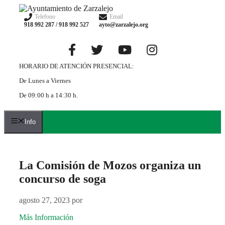
Saltar
al
Telefono
Email
918 992 287 / 918 992 527
ayto@zarzalejo.org
contenido
HORARIO DE ATENCIÓN PRESENCIAL:
De Lunes a Viernes
De 09:00 h a 14:30 h.
Info
La Comisión de Mozos organiza un
concurso de soga
agosto 27, 2023
por
Más Información