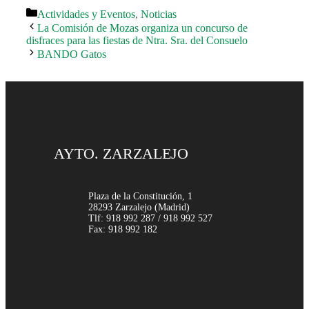
Categorías
Actividades y Eventos
,
Noticias
La Comisión de Mozas organiza un concurso de
disfraces para las fiestas de Ntra. Sra. del Consuelo
BANDO Gatos
AYTO. ZARZALEJO
Plaza de la Constitución, 1
28293 Zarzalejo (Madrid)
Tlf: 918 992 287 / 918 992 527
Fax: 918 992 182