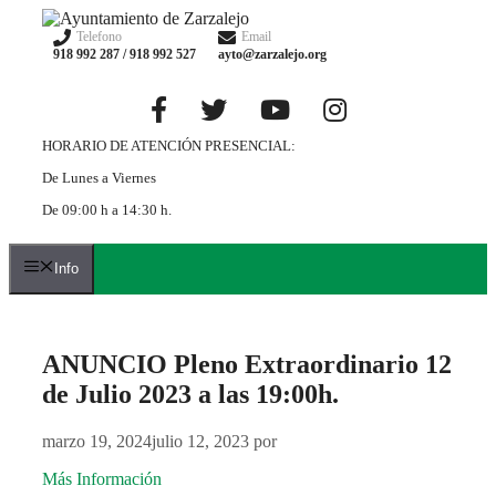
Saltar
al
Telefono
Email
918 992 287 / 918 992 527
ayto@zarzalejo.org
contenido
HORARIO DE ATENCIÓN PRESENCIAL:
De Lunes a Viernes
De 09:00 h a 14:30 h.
Info
ANUNCIO Pleno Extraordinario 12
de Julio 2023 a las 19:00h.
marzo 19, 2024
julio 12, 2023
por
Más Información