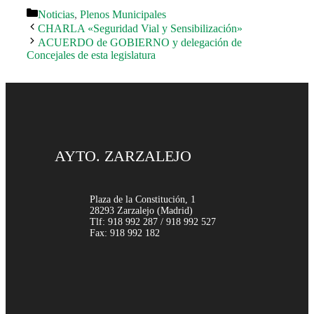
Categorías
Noticias
,
Plenos Municipales
CHARLA «Seguridad Vial y Sensibilización»
ACUERDO de GOBIERNO y delegación de
Concejales de esta legislatura
AYTO. ZARZALEJO
Plaza de la Constitución, 1
28293 Zarzalejo (Madrid)
Tlf: 918 992 287 / 918 992 527
Fax: 918 992 182