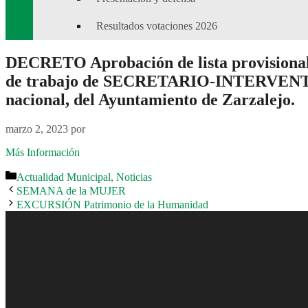
Resultados votaciones 2026
DECRETO Aprobación de lista provisional
de trabajo de SECRETARIO-INTERVENTOS re
nacional, del Ayuntamiento de Zarzalejo.
marzo 2, 2023
por
Más Información
Categorías
Actualidad Municipal
,
Noticias
SEMANA de la MUJER
EXCURSIÓN Patrimonio de la Humanidad