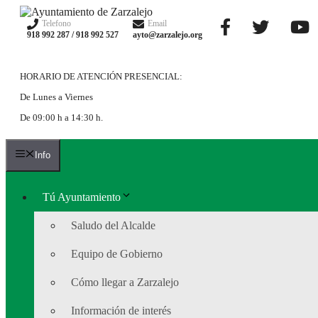
Saltar
al
Telefono
Email
918 992 287 / 918 992 527
ayto@zarzalejo.org
contenido
HORARIO DE ATENCIÓN PRESENCIAL:
De Lunes a Viernes
De 09:00 h a 14:30 h.
Info
Tú Ayuntamiento
Saludo del Alcalde
Equipo de Gobierno
Cómo llegar a Zarzalejo
Información de interés