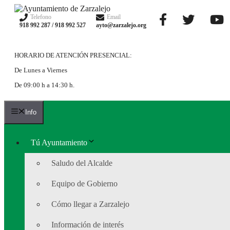
Saltar
al
Telefono
Email
918 992 287 / 918 992 527
ayto@zarzalejo.org
contenido
HORARIO DE ATENCIÓN PRESENCIAL:
De Lunes a Viernes
De 09:00 h a 14:30 h.
Info
Tú Ayuntamiento
Saludo del Alcalde
Equipo de Gobierno
Cómo llegar a Zarzalejo
Información de interés