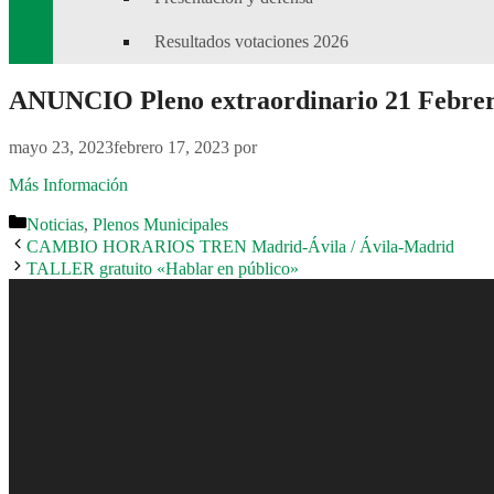
Resultados votaciones 2026
ANUNCIO Pleno extraordinario 21 Febrero 
mayo 23, 2023
febrero 17, 2023
por
Más Información
Categorías
Noticias
,
Plenos Municipales
CAMBIO HORARIOS TREN Madrid-Ávila / Ávila-Madrid
TALLER gratuito «Hablar en público»