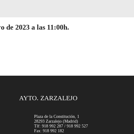
de 2023 a las 11:00h.
AYTO. ZARZALEJO
Plaza de la Constitución, 1
28293 Zarzalejo (Madrid)
Tlf: 918 992 287 / 918 992 527
Fax: 918 992 182