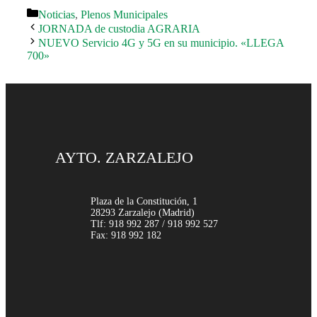
Categorías
Noticias
,
Plenos Municipales
JORNADA de custodia AGRARIA
NUEVO Servicio 4G y 5G en su municipio. «LLEGA
700»
AYTO. ZARZALEJO
Plaza de la Constitución, 1
28293 Zarzalejo (Madrid)
Tlf: 918 992 287 / 918 992 527
Fax: 918 992 182