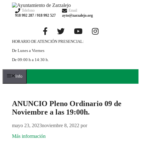
Saltar
al
Telefono
Email
918 992 287 / 918 992 527
ayto@zarzalejo.org
contenido
HORARIO DE ATENCIÓN PRESENCIAL:
De Lunes a Viernes
De 09:00 h a 14:30 h.
Info
ANUNCIO Pleno Ordinario 09 de
Noviembre a las 19:00h.
mayo 23, 2023
noviembre 8, 2022
por
Más información