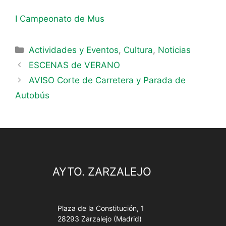
I Campeonato de Mus
Actividades y Eventos
,
Cultura
,
Noticias
ESCENAS de VERANO
AVISO Corte de Carretera y Parada de
Autobús
AYTO. ZARZALEJO
Plaza de la Constitución, 1
28293 Zarzalejo (Madrid)