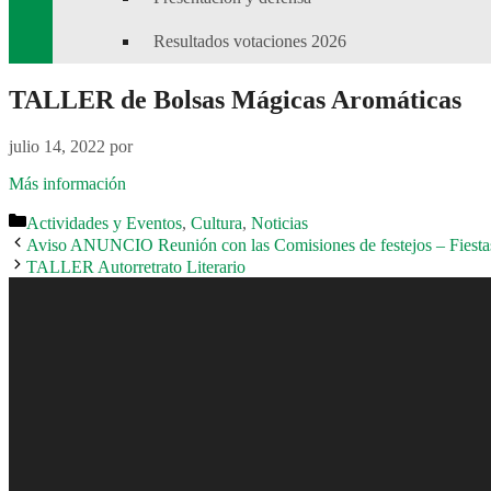
Resultados votaciones 2026
TALLER de Bolsas Mágicas Aromáticas
julio 14, 2022
por
Más información
Categorías
Actividades y Eventos
,
Cultura
,
Noticias
Aviso ANUNCIO Reunión con las Comisiones de festejos – Fiestas 
TALLER Autorretrato Literario