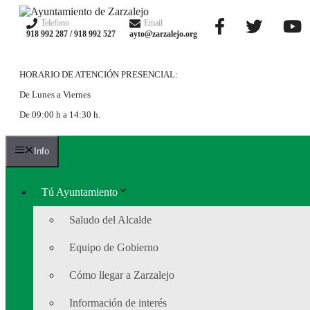
Saltar
al
Telefono
Email
918 992 287 / 918 992 527
ayto@zarzalejo.org
contenido
HORARIO DE ATENCIÓN PRESENCIAL:
De Lunes a Viernes
De 09:00 h a 14:30 h.
Info
Tú Ayuntamiento
Saludo del Alcalde
Equipo de Gobierno
Cómo llegar a Zarzalejo
Información de interés