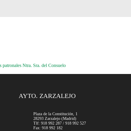
patronales Ntra. Sra. del Consuelo
AYTO. ZARZALEJO
Plaza de la Constitución, 1
28293 Zarzalejo (Madrid)
Tlf: 918 992 287 / 918 992 527
Fax: 918 992 182