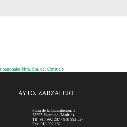
patronales Ntra. Sra. del Consuelo
AYTO. ZARZALEJO
Plaza de la Constitución, 1
28293 Zarzalejo (Madrid)
Tlf: 918 992 287 / 918 992 527
Fax: 918 992 182