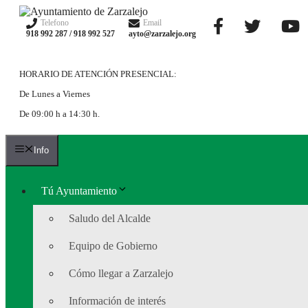
Saltar
al
Telefono
Email
918 992 287 / 918 992 527
ayto@zarzalejo.org
contenido
HORARIO DE ATENCIÓN PRESENCIAL:
De Lunes a Viernes
De 09:00 h a 14:30 h.
Info
Tú Ayuntamiento
Saludo del Alcalde
Equipo de Gobierno
Cómo llegar a Zarzalejo
Información de interés