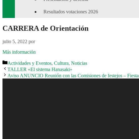
Resultados votaciones 2026
CARRERA de Orientación
julio 5, 2022
por
Más información
Categorías
Actividades y Eventos
,
Cultura
,
Noticias
TALLER «El sistema Hanasaki»
Aviso ANUNCIO Reunión con las Comisiones de festejos – Fiestas 