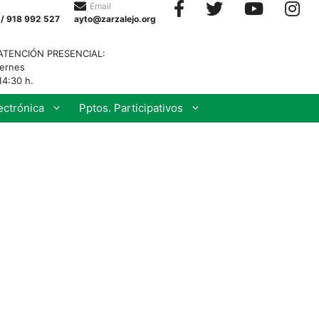
Email
 / 918 992 527
ayto@zarzalejo.org
ATENCIÓN PRESENCIAL:
iernes
14:30 h.
ectrónica
Pptos. Participativos