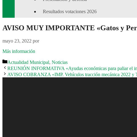
Resultados votaciones 2026
AVISO MUY IMPORTANTE «Gatos y Per
mayo 23, 2022
por
Más información
Categorías
Actualidad Municipal
,
Noticias
REUNIÓN INFORMATIVA «Ayudas económicas para paliar el i
AVISO COBRANZA «IMP. Vehículos tracción mecánica 2022 y T