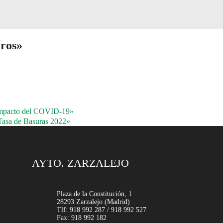
ros»
mpacto del COVID-19»
asa de Basuras 2022»
AYTO. ZARZALEJO
Plaza de la Constitución, 1
28293 Zarzalejo (Madrid)
Tlf: 918 992 287 / 918 992 527
Fax: 918 992 182