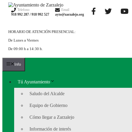
Saltar
al
Telefono
Email
918 992 287 / 918 992 527
ayto@zarzalejo.org
contenido
HORARIO DE ATENCIÓN PRESENCIAL:
De Lunes a Viernes
De 09:00 h a 14:30 h.
Info
Tú Ayuntamiento
Saludo del Alcalde
Equipo de Gobierno
Cómo llegar a Zarzalejo
Información de interés