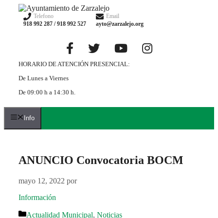
Saltar
al
Telefono
Email
918 992 287 / 918 992 527
ayto@zarzalejo.org
contenido
HORARIO DE ATENCIÓN PRESENCIAL:
De Lunes a Viernes
De 09:00 h a 14:30 h.
Info
ANUNCIO Convocatoria BOCM
mayo 12, 2022
por
Información
Categorías
Actualidad Municipal
,
Noticias