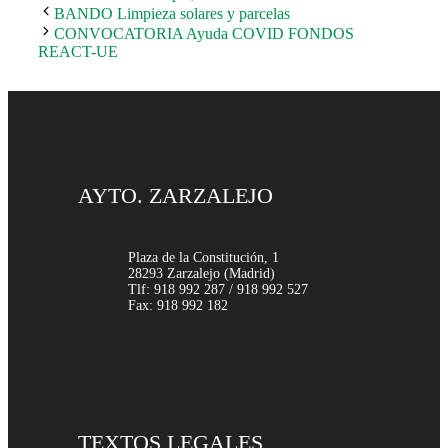
BANDO Limpieza solares y parcelas
CONVOCATORIA Ayuda COVID FONDOS
REACT-UE
AYTO. ZARZALEJO
Plaza de la Constitución, 1
28293 Zarzalejo (Madrid)
Tlf: 918 992 287 / 918 992 527
Fax: 918 992 182
TEXTOS LEGALES