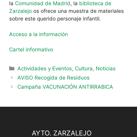
la
Comunidad de Madrid
, la
biblioteca de
Zarzalejo
os ofrece una muestra de materiales
sobre este querido personaje infantil.
Acceso a la información
Cartel informativo
Actividades y Eventos
,
Cultura
,
Noticias
AVISO Recogida de Residuos
Campaña VACUNACIÓN ANTIRRABICA
AYTO. ZARZALEJO