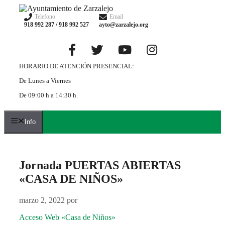
Saltar
al
Telefono
Email
918 992 287 / 918 992 527
ayto@zarzalejo.org
contenido
HORARIO DE ATENCIÓN PRESENCIAL:
De Lunes a Viernes
De 09:00 h a 14:30 h.
Info
Jornada PUERTAS ABIERTAS
«CASA DE NIÑOS»
marzo 2, 2022
por
Acceso Web «Casa de Niños»