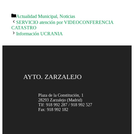
Categorías
Actualidad Municipal
,
Noticias
SERVICIO atención por VIDEOCONFERENCIA
CATASTRO
Información UCRANIA
AYTO. ZARZALEJO
Plaza de la Constitución, 1
28293 Zarzalejo (Madrid)
Tlf: 918 992 287 / 918 992 527
Fax: 918 992 182