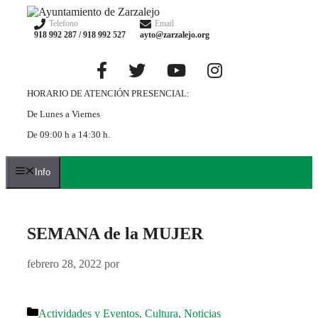
Saltar
al
Telefono
Email
918 992 287 / 918 992 527
ayto@zarzalejo.org
contenido
HORARIO DE ATENCIÓN PRESENCIAL:
De Lunes a Viernes
De 09:00 h a 14:30 h.
Info
SEMANA de la MUJER
febrero 28, 2022
por
Categorías
Actividades y Eventos
,
Cultura
,
Noticias