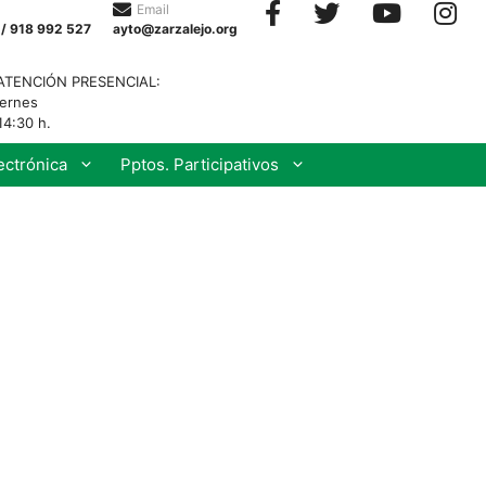
Email
 / 918 992 527
ayto@zarzalejo.org
ATENCIÓN PRESENCIAL:
iernes
14:30 h.
ectrónica
Pptos. Participativos