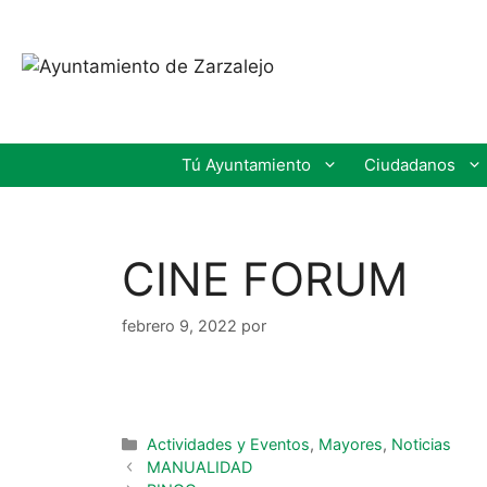
Saltar
al
contenido
Tú Ayuntamiento
Ciudadanos
CINE FORUM
febrero 9, 2022
por
Categorías
Actividades y Eventos
,
Mayores
,
Noticias
MANUALIDAD