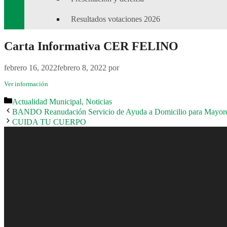
Resultados votaciones 2026
Carta Informativa CER FELINO
febrero 16, 2022
febrero 8, 2022
por
Ver información
Categorías
Actualidad Municipal
,
Noticias
BANDO Reanudación Servicio de Ayuda a Domicilio para Mayores 
CUIDA TU CUERPO