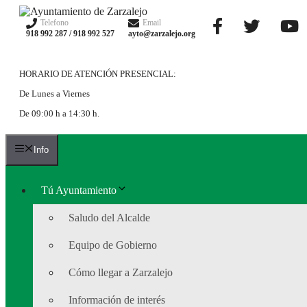
Saltar
al
Telefono
Email
918 992 287 / 918 992 527
ayto@zarzalejo.org
contenido
HORARIO DE ATENCIÓN PRESENCIAL:
De Lunes a Viernes
De 09:00 h a 14:30 h.
Info
Tú Ayuntamiento
Saludo del Alcalde
Equipo de Gobierno
Cómo llegar a Zarzalejo
Información de interés