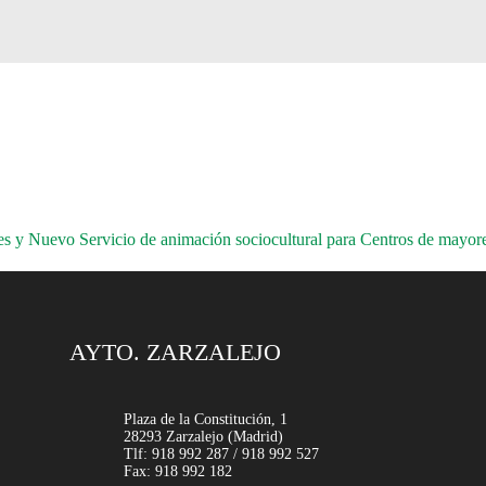
y Nuevo Servicio de animación sociocultural para Centros de mayor
AYTO. ZARZALEJO
Plaza de la Constitución, 1
28293 Zarzalejo (Madrid)
Tlf: 918 992 287 / 918 992 527
Fax: 918 992 182