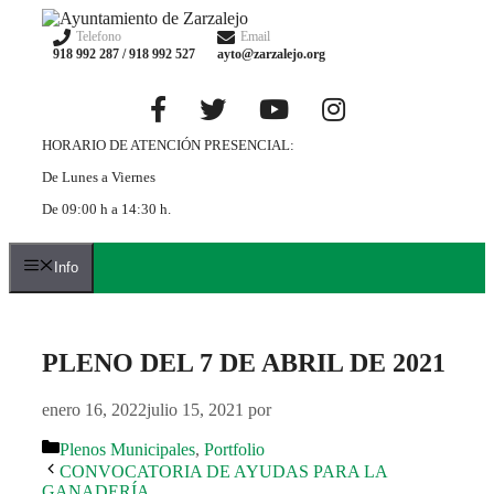
Saltar
al
Telefono
Email
918 992 287 / 918 992 527
ayto@zarzalejo.org
contenido
HORARIO DE ATENCIÓN PRESENCIAL:
De Lunes a Viernes
De 09:00 h a 14:30 h.
Info
PLENO DEL 7 DE ABRIL DE 2021
enero 16, 2022
julio 15, 2021
por
Categorías
Plenos Municipales
,
Portfolio
CONVOCATORIA DE AYUDAS PARA LA
GANADERÍA