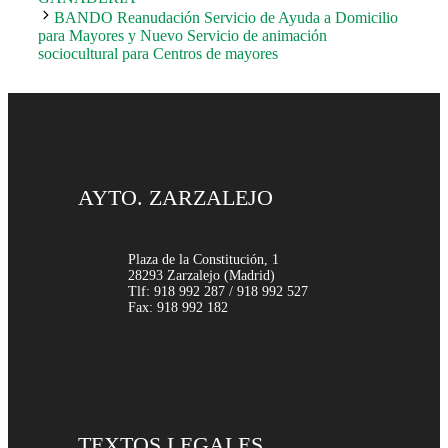
BANDO Reanudación Servicio de Ayuda a Domicilio
para Mayores y Nuevo Servicio de animación
sociocultural para Centros de mayores
AYTO. ZARZALEJO
Plaza de la Constitución, 1
28293 Zarzalejo (Madrid)
Tlf: 918 992 287 / 918 992 527
Fax: 918 992 182
TEXTOS LEGALES