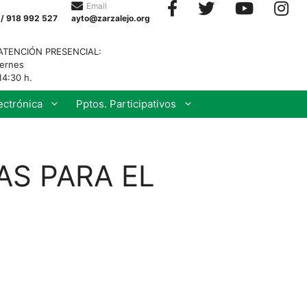
Email
 / 918 992 527
ayto@zarzalejo.org
ATENCIÓN PRESENCIAL:
iernes
14:30 h.
ectrónica
Pptos. Participativos
AS PARA EL