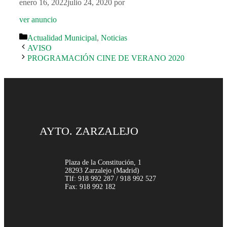
enero 16, 2022
julio 24, 2020
por
ver anuncio
Categorías
Actualidad Municipal
,
Noticias
AVISO
PROGRAMACIÓN CINE DE VERANO 2020
AYTO. ZARZALEJO
Plaza de la Constitución, 1
28293 Zarzalejo (Madrid)
Tlf: 918 992 287 / 918 992 527
Fax: 918 992 182