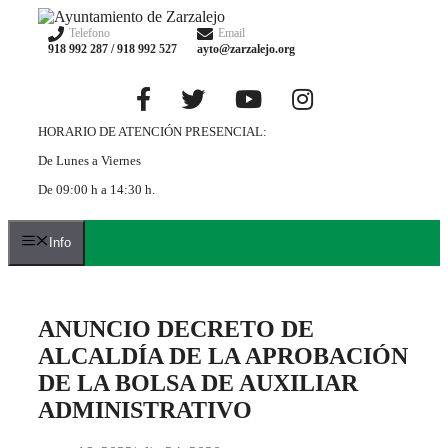
Saltar
al
Telefono
Email
918 992 287 / 918 992 527
ayto@zarzalejo.org
contenido
HORARIO DE ATENCIÓN PRESENCIAL:
De Lunes a Viernes
De 09:00 h a 14:30 h.
Info
ANUNCIO DECRETO DE
ALCALDÍA DE LA APROBACIÓN
DE LA BOLSA DE AUXILIAR
ADMINISTRATIVO