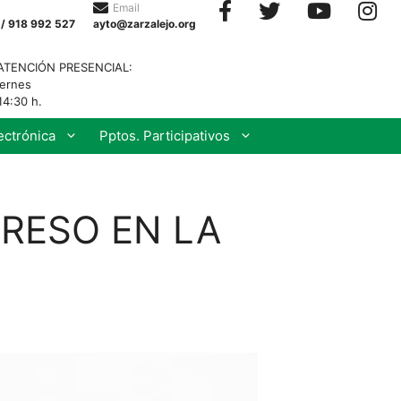
Email
 / 918 992 527
ayto@zarzalejo.org
ATENCIÓN PRESENCIAL:
iernes
14:30 h.
ectrónica
Pptos. Participativos
GRESO EN LA