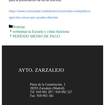
para la presentación de dicha solicitud.
https://www.comunidad.madrid/servicios/medio-rural/politica-
agricola-comun-pac-ayudas-directas
Categorías
Noticias
webminar la Escuela y cómo funciona
PERÍODO MEDIO DE PAGO
AYTO. ZARZALEJO
Plaza de la Constitución, 1
28293 Zarzalejo (Madrid)
Tlf: 918 992 287 / 918 992 527
Fax: 918 992 182