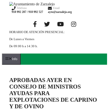
Saltar
al
Telefono
Email
918 992 287 / 918 992 527
ayto@zarzalejo.org
contenido
HORARIO DE ATENCIÓN PRESENCIAL:
De Lunes a Viernes
De 09:00 h a 14:30 h.
Info
APROBADAS AYER EN
CONSEJO DE MINISTROS
AYUDAS PARA
EXPLOTACIONES DE CAPRINO
Y DE OVINO