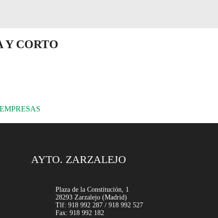
 Y CORTO
 EMPRESAS
AYTO. ZARZALEJO
Plaza de la Constitución, 1
28293 Zarzalejo (Madrid)
Tlf: 918 992 287 / 918 992 527
Fax: 918 992 182