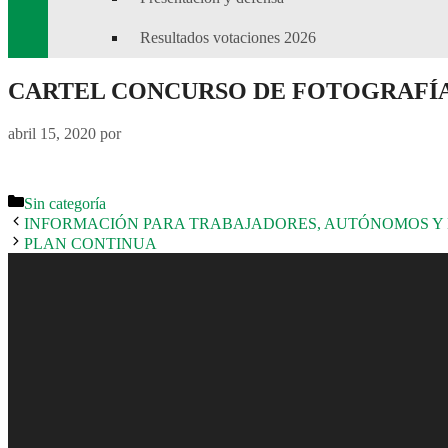
Resultados votaciones 2026
CARTEL CONCURSO DE FOTOGRAFÍA
abril 15, 2020
por
Categorías
Sin categoría
INFORMACIÓN PARA TRABAJADORES, AUTÓNOMOS Y
PLAN CONTINUA