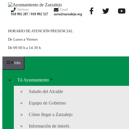
Saltar
al
Telefono
Email
918 992 287 / 918 992 527
ayto@zarzalejo.org
contenido
HORARIO DE ATENCIÓN PRESENCIAL:
De Lunes a Viernes
De 09:00 h a 14:30 h.
Info
Tú Ayuntamiento
Saludo del Alcalde
Equipo de Gobierno
Cómo llegar a Zarzalejo
Información de interés