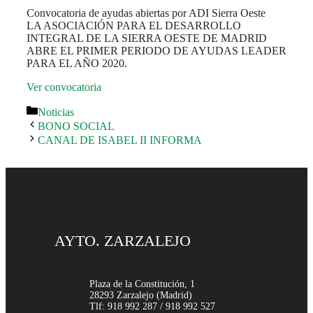
Convocatoria de ayudas abiertas por ADI Sierra Oeste
LA ASOCIACIÓN PARA EL DESARROLLO
INTEGRAL DE LA SIERRA OESTE DE MADRID
ABRE EL PRIMER PERIODO DE AYUDAS LEADER
PARA EL AÑO 2020.
Ver convocatoria
Categorías
Noticias
BONO SOCIAL
CANAL DE ISABEL II INFORMA
AYTO. ZARZALEJO
Plaza de la Constitución, 1
28293 Zarzalejo (Madrid)
Tlf: 918 992 287 / 918 992 527