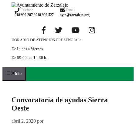
Saltar
al
Telefono
Email
918 992 287 / 918 992 527
ayto@zarzalejo.org
contenido
HORARIO DE ATENCIÓN PRESENCIAL:
De Lunes a Viernes
De 09:00 h a 14:30 h.
Info
Convocatoria de ayudas Sierra
Oeste
abril 2, 2020
por