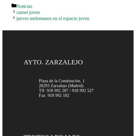
Categorías
Noticias
carnet joven
jueves melomanos en el espacio joven
AYTO. ZARZALEJO
Plaza de la Constitución, 1
28293 Zarzalejo (Madrid)
Tlf: 918 992 287 / 918 992 527
Fax: 918 992 182