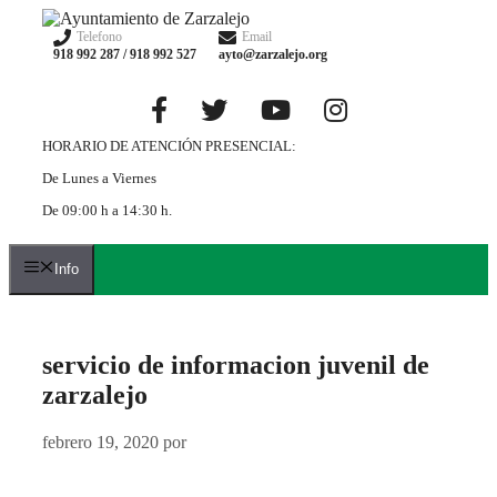
Saltar
al
Telefono
Email
918 992 287 / 918 992 527
ayto@zarzalejo.org
contenido
HORARIO DE ATENCIÓN PRESENCIAL:
De Lunes a Viernes
De 09:00 h a 14:30 h.
Info
servicio de informacion juvenil de
zarzalejo
febrero 19, 2020
por