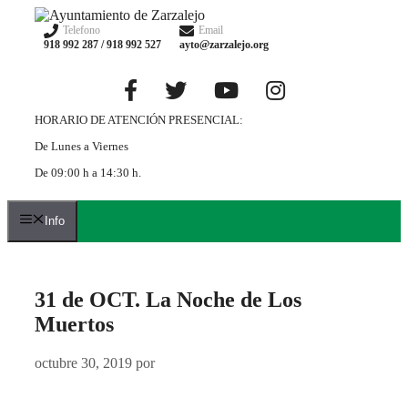
Saltar
al
Telefono
Email
918 992 287 / 918 992 527
ayto@zarzalejo.org
contenido
HORARIO DE ATENCIÓN PRESENCIAL:
De Lunes a Viernes
De 09:00 h a 14:30 h.
Info
31 de OCT. La Noche de Los
Muertos
octubre 30, 2019
por