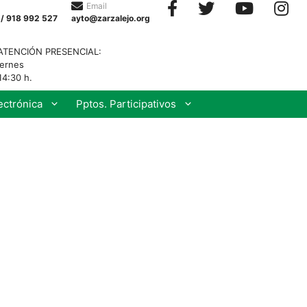
Email
 / 918 992 527
ayto@zarzalejo.org
ATENCIÓN PRESENCIAL:
iernes
14:30 h.
ectrónica
Pptos. Participativos