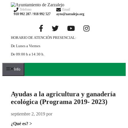
Saltar
al
Telefono
Email
918 992 287 / 918 992 527
ayto@zarzalejo.org
contenido
HORARIO DE ATENCIÓN PRESENCIAL:
De Lunes a Viernes
De 09:00 h a 14:30 h.
Info
Ayudas a la agricultura y ganadería
ecológica (Programa 2019- 2023)
septiembre 2, 2019
por
¿Qué es? >