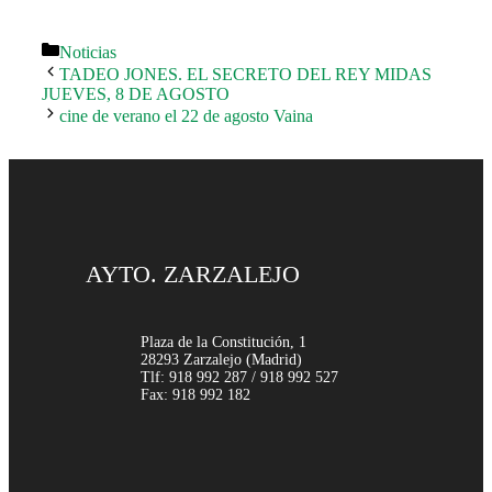
Categorías
Noticias
TADEO JONES. EL SECRETO DEL REY MIDAS
JUEVES, 8 DE AGOSTO
cine de verano el 22 de agosto Vaina
AYTO. ZARZALEJO
Plaza de la Constitución, 1
28293 Zarzalejo (Madrid)
Tlf: 918 992 287 / 918 992 527
Fax: 918 992 182