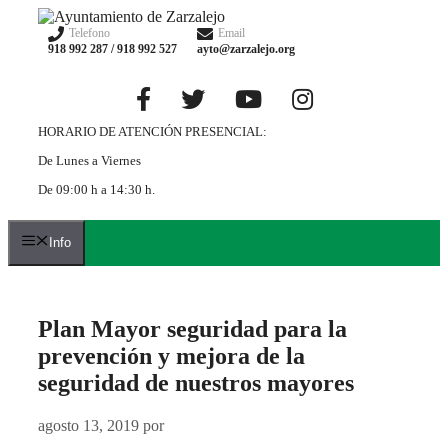
Saltar
al
Telefono
Email
918 992 287 / 918 992 527
ayto@zarzalejo.org
contenido
HORARIO DE ATENCIÓN PRESENCIAL:
De Lunes a Viernes
De 09:00 h a 14:30 h.
Info
Plan Mayor seguridad para la
prevención y mejora de la
seguridad de nuestros mayores
agosto 13, 2019
por