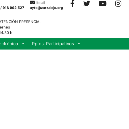
Email
 / 918 992 527
ayto@zarzalejo.org
ATENCIÓN PRESENCIAL:
iernes
14:30 h.
ectrónica
Pptos. Participativos