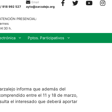
Email
 / 918 992 527
ayto@zarzalejo.org
ATENCIÓN PRESENCIAL:
iernes
14:30 h.
ectrónica
Pptos. Participativos
Zarzalejo informa que además del
mprendido entre el 11 y 18 de marzo,
sulta el interesado que deberá aportar