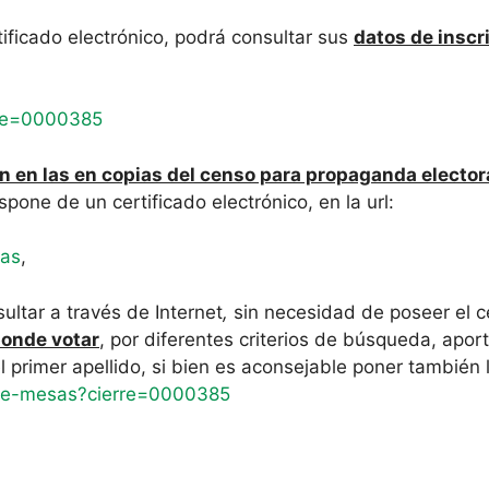
ficado electrónico, podrá consultar sus
datos de inscr
erre=0000385
ón en las en copias del censo para propaganda elector
spone de un certificado electrónico, en la url:
ias
,
ltar a través de Internet
,
sin necesidad de poseer el ce
sponde votar
, por diferentes criterios de búsqueda, apor
del primer apellido, si bien es aconsejable poner también 
s/ce-mesas?cierre=0000385