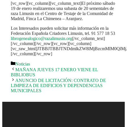
[vc_row][vc_column][vc_column_text]El próximo sábado
19 de enero realizaremos una subasta de 20 sementales de
raza Limusin en el Centro de Testaje de la Comunidad de
Madrid, Finca La Chimenea – Aranjuez.
Los Interesados pueden solicitar más información en la
Federación Española Criadores Limusin, tel. 91 577 18 53
librogenealogico@razalimusin.org
[/vc_column_text]
[/vc_column][/vc_row][vc_row][vc_column]
[vc_raw_html]JTBBJTBBJTNDdmlkZW8lMjBzcmMlM0QlM
[/vc_column][/vc_row]
Categorías
Noticias
MAÑANA JUEVES 17 ENERO VIENE EL
BIBLIOBUS
ANUNCIO DE LICITACIÓN: CONTRATO DE
LIMPIEZA DE EDIFICIOS Y DEPENDENCIAS
MUNICIPALES