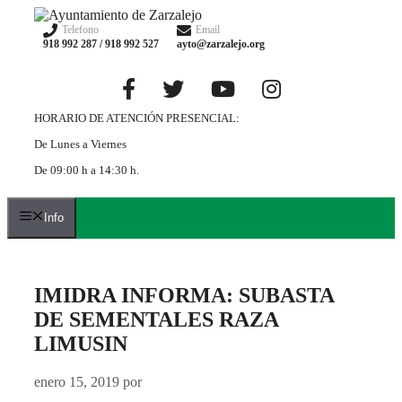
Saltar
al
Telefono
Email
918 992 287 / 918 992 527
ayto@zarzalejo.org
contenido
HORARIO DE ATENCIÓN PRESENCIAL:
De Lunes a Viernes
De 09:00 h a 14:30 h.
Info
IMIDRA INFORMA: SUBASTA
DE SEMENTALES RAZA
LIMUSIN
enero 15, 2019
por