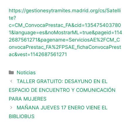
https://gestionesytramites.madrid.org/cs/Satelli
te?
c=CM_ConvocaPrestac_FA&cid=135475403780
1&language=es&noMostrarML=true&pageid=114
2687561271&pagename=ServiciosAE%2FCM_C
onvocaPrestac_FA%2FPSAE_fichaConvocaPrest
ac&vest=1142687561271
Noticias
TALLER GRATUITO: DESAYUNO EN EL
ESPACIO DE ENCUENTRO Y COMUNICACIÓN
PARA MUJERES
MAÑANA JUEVES 17 ENERO VIENE EL
BIBLIOBUS