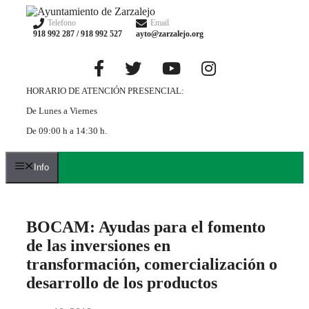
Saltar
al
Telefono
Email
918 992 287 / 918 992 527
ayto@zarzalejo.org
contenido
HORARIO DE ATENCIÓN PRESENCIAL:
De Lunes a Viernes
De 09:00 h a 14:30 h.
Info
BOCAM: Ayudas para el fomento
de las inversiones en
transformación, comercialización o
desarrollo de los productos