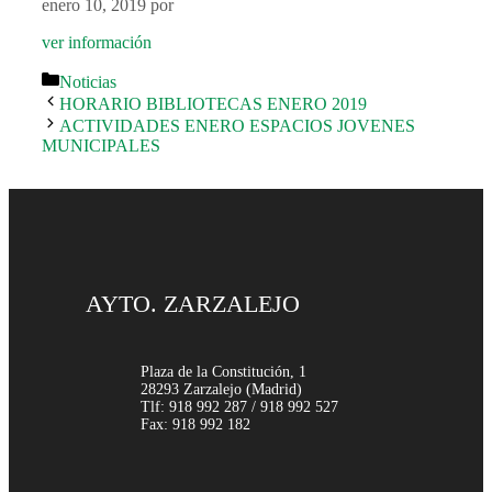
enero 10, 2019
por
ver información
Categorías
Noticias
HORARIO BIBLIOTECAS ENERO 2019
ACTIVIDADES ENERO ESPACIOS JOVENES
MUNICIPALES
AYTO. ZARZALEJO
Plaza de la Constitución, 1
28293 Zarzalejo (Madrid)
Tlf: 918 992 287 / 918 992 527
Fax: 918 992 182