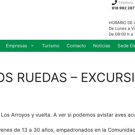
Telefono
918 992 287
HORARIO DE 
De Lunes a V
De 09:00 h a 
Empresas
Turismo
Contacto
Noticias
Sede El
OS RUEDAS – EXCURS
Los Arroyos y vuelta. A ver si podemos avistar aves ac
jóvenes de 13 a 30 años, empadronados en la Comunida