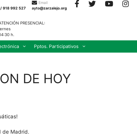
Email
 / 918 992 527
ayto@zarzalejo.org
ATENCIÓN PRESENCIAL:
iernes
14:30 h.
ectrónica
Pptos. Participativos
ION DE HOY
uáticas!
d de Madrid.