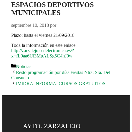
ESPACIOS DEPORTIVOS
MUNICIPALES
septiembre 10, 2018
por
Plazo: hasta el viernes 21/09/2018
Toda la información en este enlace:
http://zarzalejo.sedelectronica.es/?
x=fL9aa6Ui3MpALSg5C4hJ0w
Categorías
Noticias
Resto programación por días Fiestas Ntra. Sra. Del
Consuelo
IMIDRA INFORMA: CURSOS GRATUITOS
AYTO. ZARZALEJO