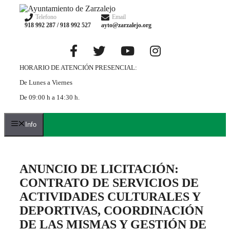
Saltar
al
Telefono
Email
918 992 287 / 918 992 527
ayto@zarzalejo.org
contenido
HORARIO DE ATENCIÓN PRESENCIAL:
De Lunes a Viernes
De 09:00 h a 14:30 h.
Info
ANUNCIO DE LICITACIÓN:
CONTRATO DE SERVICIOS DE
ACTIVIDADES CULTURALES Y
DEPORTIVAS, COORDINACIÓN
DE LAS MISMAS Y GESTIÓN DE