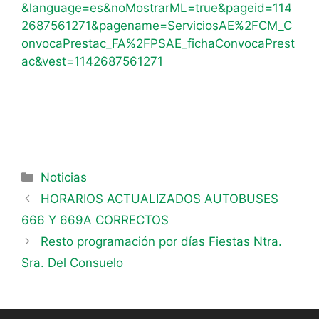
&language=es&noMostrarML=true&pageid=114
2687561271&pagename=ServiciosAE%2FCM_C
onvocaPrestac_FA%2FPSAE_fichaConvocaPrest
ac&vest=1142687561271
Noticias
HORARIOS ACTUALIZADOS AUTOBUSES
666 Y 669A CORRECTOS
Resto programación por días Fiestas Ntra.
Sra. Del Consuelo