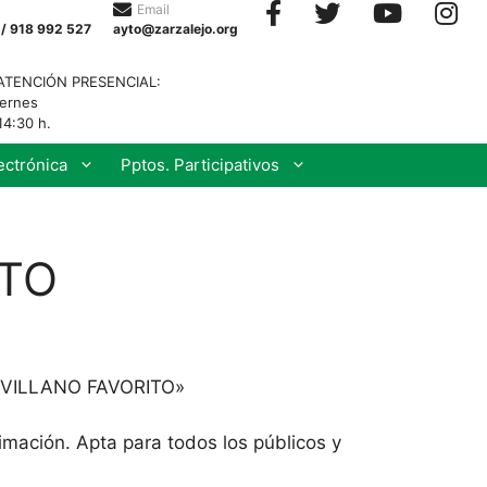
Email
 / 918 992 527
ayto@zarzalejo.org
ATENCIÓN PRESENCIAL:
iernes
14:30 h.
ectrónica
Pptos. Participativos
STO
 VILLANO FAVORITO»
nimación. Apta para todos los públicos y