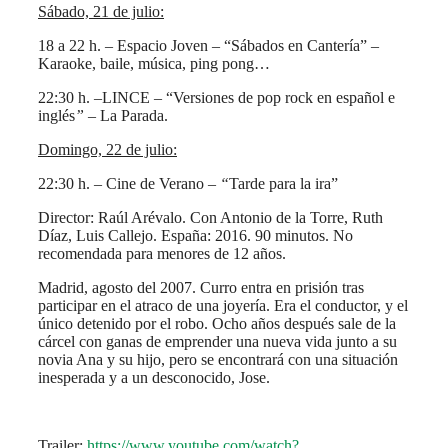
Sábado, 21 de julio:
18 a 22 h. – Espacio Joven – “Sábados en Cantería” –
Karaoke, baile, música, ping pong…
22:30 h. –LINCE – “Versiones de pop rock en español e
inglés
”
– La Parada.
Domingo, 22 de julio:
22:30 h. – Cine de Verano –
“
Tarde para la ira”
Director: Raúl Arévalo. Con Antonio de la Torre, Ruth
Díaz, Luis Callejo. España: 2016. 90 minutos. No
recomendada para menores de 12 años.
Madrid, agosto del 2007. Curro entra en prisión tras
participar en el atraco de una joyería. Era el conductor, y el
único detenido por el robo. Ocho años después sale de la
cárcel con ganas de emprender una nueva vida junto a su
novia Ana y su hijo, pero se encontrará con una situación
inesperada y a un desconocido, Jose.
Trailer:
https://www.youtube.com/watch?