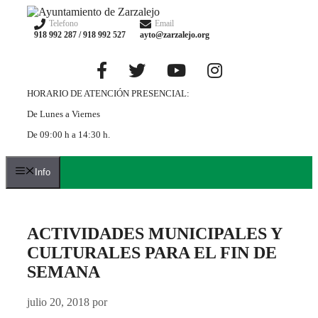
Saltar
al
Telefono
Email
918 992 287 / 918 992 527
ayto@zarzalejo.org
contenido
HORARIO DE ATENCIÓN PRESENCIAL:
De Lunes a Viernes
De 09:00 h a 14:30 h.
Info
ACTIVIDADES MUNICIPALES Y
CULTURALES PARA EL FIN DE
SEMANA
julio 20, 2018
por