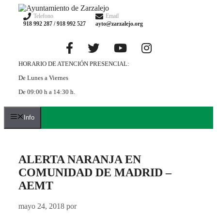
Saltar
al
Telefono
Email
918 992 287 / 918 992 527
ayto@zarzalejo.org
contenido
HORARIO DE ATENCIÓN PRESENCIAL:
De Lunes a Viernes
De 09:00 h a 14:30 h.
Info
ALERTA NARANJA EN
COMUNIDAD DE MADRID –
AEMT
mayo 24, 2018
por