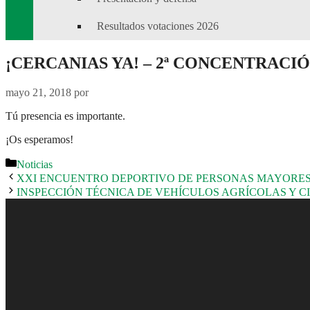
Resultados votaciones 2026
¡CERCANIAS YA! – 2ª CONCENTRACI
mayo 21, 2018
por
Tú presencia es importante.
¡Os esperamos!
Categorías
Noticias
XXI ENCUENTRO DEPORTIVO DE PERSONAS MAYORE
INSPECCIÓN TÉCNICA DE VEHÍCULOS AGRÍCOLAS Y 