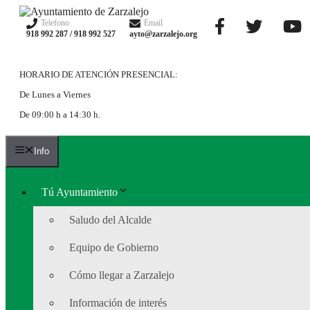
Saltar
al
Telefono
Email
918 992 287 / 918 992 527
ayto@zarzalejo.org
contenido
HORARIO DE ATENCIÓN PRESENCIAL:
De Lunes a Viernes
De 09:00 h a 14:30 h.
Info
Tú Ayuntamiento
Saludo del Alcalde
Equipo de Gobierno
Cómo llegar a Zarzalejo
Información de interés