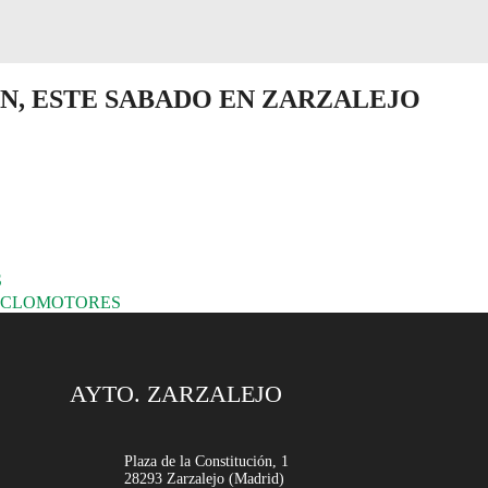
ÓN, ESTE SABADO EN ZARZALEJO
S
CICLOMOTORES
AYTO. ZARZALEJO
Plaza de la Constitución, 1
28293 Zarzalejo (Madrid)