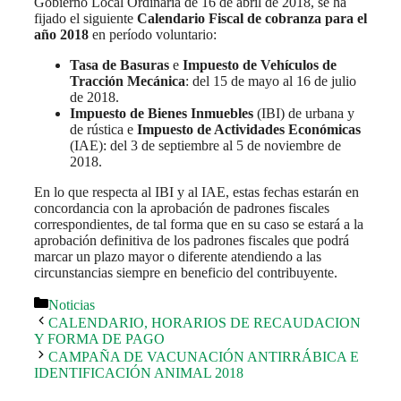
Gobierno Local Ordinaria de 16 de abril de 2018, se ha
fijado el siguiente
Calendario Fiscal de cobranza para el
año 2018
en período voluntario:
Tasa de Basuras
e
Impuesto de Vehículos de
Tracción Mecánica
: del 15 de mayo al 16 de julio
de 2018.
Impuesto de Bienes Inmuebles
(IBI) de urbana y
de rústica e
Impuesto de Actividades Económicas
(IAE): del 3 de septiembre al 5 de noviembre de
2018.
En lo que respecta al IBI y al IAE, estas fechas estarán en
concordancia con la aprobación de padrones fiscales
correspondientes, de tal forma que en su caso se estará a la
aprobación definitiva de los padrones fiscales que podrá
marcar un plazo mayor o diferente atendiendo a las
circunstancias siempre en beneficio del contribuyente.
Categorías
Noticias
CALENDARIO, HORARIOS DE RECAUDACION
Y FORMA DE PAGO
CAMPAÑA DE VACUNACIÓN ANTIRRÁBICA E
IDENTIFICACIÓN ANIMAL 2018