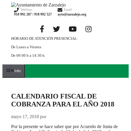
Saltar
al
Telefono
Email
918 992 287 / 918 992 527
ayto@zarzalejo.org
contenido
HORARIO DE ATENCIÓN PRESENCIAL:
De Lunes a Viernes
De 09:00 h a 14:30 h.
Info
CALENDARIO FISCAL DE
COBRANZA PARA EL AÑO 2018
mayo 17, 2018
por
Por la presente se hace saber que por Acuerdo de Junta de