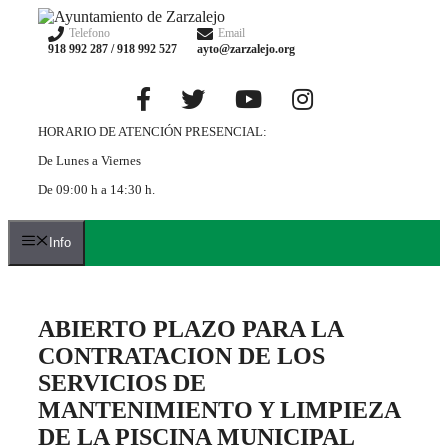
Saltar
al
Telefono
Email
918 992 287 / 918 992 527
ayto@zarzalejo.org
contenido
HORARIO DE ATENCIÓN PRESENCIAL:
De Lunes a Viernes
De 09:00 h a 14:30 h.
Info
ABIERTO PLAZO PARA LA
CONTRATACION DE LOS
SERVICIOS DE
MANTENIMIENTO Y LIMPIEZA
DE LA PISCINA MUNICIPAL