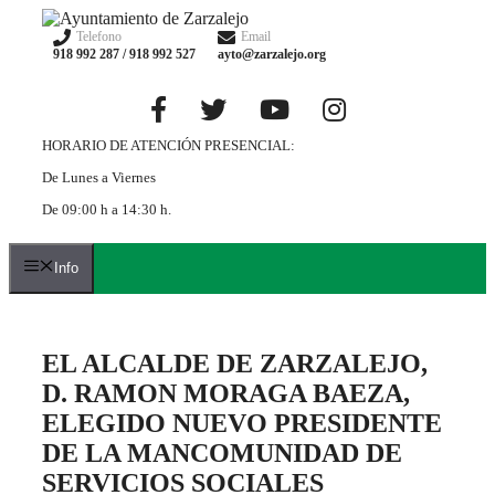
Saltar
al
Telefono
Email
918 992 287 / 918 992 527
ayto@zarzalejo.org
contenido
HORARIO DE ATENCIÓN PRESENCIAL:
De Lunes a Viernes
De 09:00 h a 14:30 h.
Info
EL ALCALDE DE ZARZALEJO,
D. RAMON MORAGA BAEZA,
ELEGIDO NUEVO PRESIDENTE
DE LA MANCOMUNIDAD DE
SERVICIOS SOCIALES