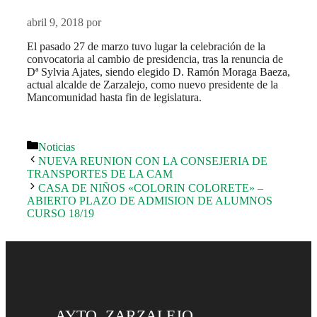
abril 9, 2018
por
El pasado 27 de marzo tuvo lugar la celebración de la
convocatoria al cambio de presidencia, tras la renuncia de
Dª Sylvia Ajates, siendo elegido D. Ramón Moraga Baeza,
actual alcalde de Zarzalejo, como nuevo presidente de la
Mancomunidad hasta fin de legislatura.
Categorías
Noticias
NUEVA REUNION CON LA CONSEJERIA DE
TRANSPORTES DE LA CAM
CASA DE NIÑOS «COLORIN COLORETE» –
ABIERTO PLAZO DE ADMISION DE ALUMNOS
CURSO 18/19
AYTO. ZARZALEJO