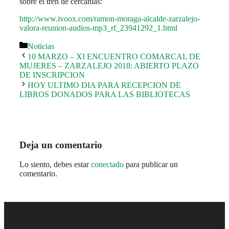
sobre el tren de cercanías:
http://www.ivoox.com/ramon-moraga-alcalde-zarzalejo-
valora-reunion-audios-mp3_rf_23941292_1.html
Categorías
Noticias
10 MARZO – XI ENCUENTRO COMARCAL DE
MUJERES – ZARZALEJO 2018: ABIERTO PLAZO
DE INSCRIPCION
HOY ULTIMO DIA PARA RECEPCION DE
LIBROS DONADOS PARA LAS BIBLIOTECAS
Deja un comentario
Lo siento, debes estar
conectado
para publicar un
comentario.