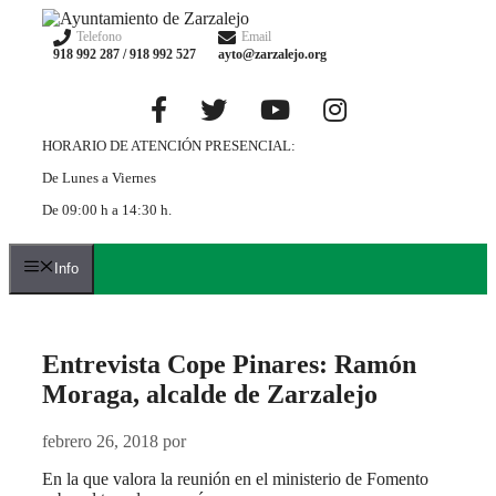
Saltar
al
Telefono
Email
918 992 287 / 918 992 527
ayto@zarzalejo.org
contenido
HORARIO DE ATENCIÓN PRESENCIAL:
De Lunes a Viernes
De 09:00 h a 14:30 h.
Info
Entrevista Cope Pinares: Ramón
Moraga, alcalde de Zarzalejo
febrero 26, 2018
por
En la que valora la reunión en el ministerio de Fomento