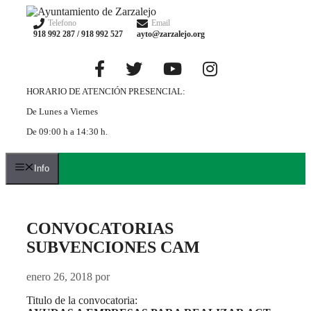
Saltar
al
Telefono
Email
918 992 287 / 918 992 527
ayto@zarzalejo.org
contenido
HORARIO DE ATENCIÓN PRESENCIAL:
De Lunes a Viernes
De 09:00 h a 14:30 h.
Info
CONVOCATORIAS
SUBVENCIONES CAM
enero 26, 2018
por
Titulo de la convocatoria: