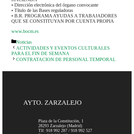
• Dirección electrónica del órgano convocante
• Título de las Bases reguladoras
• B.R. PROGRAMA AYUDAS A TRABAJADORES
QUE SE CONSTITUYAN POR CUENTA PROPIA
www.bocm.es
Categorías
Noticias
ACTIVIDADES Y EVENTOS CULTURALES
PARA EL FIN DE SEMANA
CONTRATACION DE PERSONAL TEMPORAL
AYTO. ZARZALEJO
Plaza de la Constitución, 1
28293 Zarzalejo (Madrid)
Tlf: 918 992 287 / 918 992 527