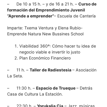
– De 10 a 15 h. – y de 16 a 21 h. –
Curso de
formación del Emprendimiento Juvenil
“Aprende a emprender”
– Escuela de Cantería
Imparte: Txema Ventura y Elena Rubio-
Emprende Natura New Bussines School
Viabilidad 360º: Cómo hacer tu idea de
negocio viable e invertir lo justo
Plan Económico Financiero
– 11 h. –
Taller de Radiestesia
– Asociación
La Seta.
– 11:30 h. –
Espacio de Trueque
– Detrás
Casa de Cultura La Estación.
– 22:30 h. –
Yorukalia Cia
– Jazz, músicas