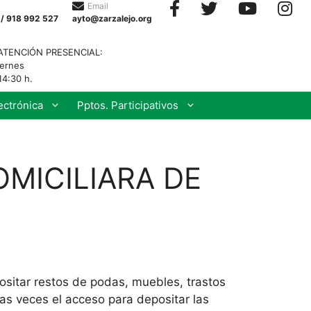
Email
 / 918 992 527
ayto@zarzalejo.org
ATENCIÓN PRESENCIAL:
iernes
14:30 h.
ectrónica
Pptos. Participativos
OMICILIARA DE
sitar restos de podas, muebles, trastos
as veces el acceso para depositar las